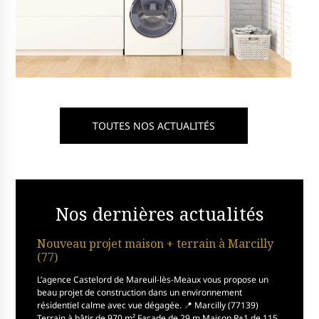
TOUTES NOS ACTUALITÉS
Nos dernières actualités
Nouveau projet maison + terrain à Marcilly
(77)
L’agence Castelord de Mareuil-lès-Meaux vous propose un
beau projet de construction dans un environnement
résidentiel calme avec vue dégagée. 📍 Marcilly (77139)
Terrain à bâtir de 970 m² Façade de 29 m Maison R+1 de 115