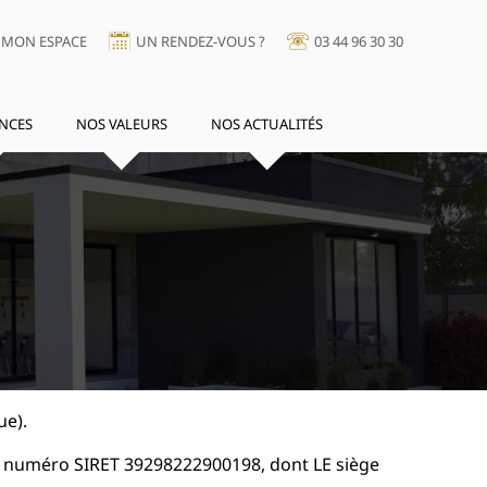
MON ESPACE
UN RENDEZ-VOUS ?
03 44 96 30 30
NCES
NOS VALEURS
NOS ACTUALITÉS
ue).
le numéro SIRET 39298222900198, dont LE siège