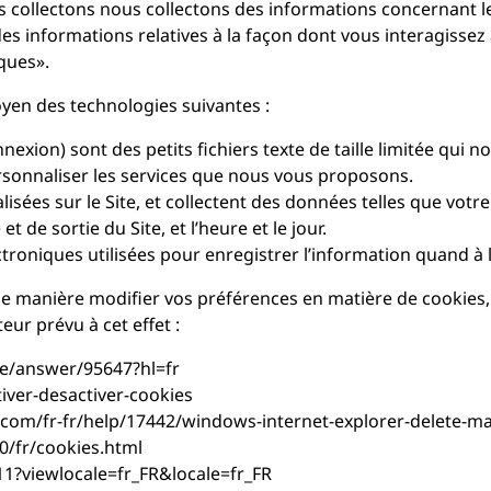
nous collectons nous collectons des informations concernant 
 des informations relatives à la façon dont vous interagisse
ques».
yen des technologies suivantes :
nexion) sont des petits fichiers texte de taille limitée qui
ersonnaliser les services que nous vous proposons.
alisées sur le Site, et collectent des données telles que votr
t de sortie du Site, et l’heure et le jour.
ectroniques utilisées pour enregistrer l’information quand à l
le manière modifier vos préférences en matière de cookies, v
ur prévu à cet effet :
e/answer/95647?hl=fr
tiver-desactiver-cookies
ft.com/fr-fr/help/17442/windows-internet-explorer-delete-m
0/fr/cookies.html
11?viewlocale=fr_FR&locale=fr_FR