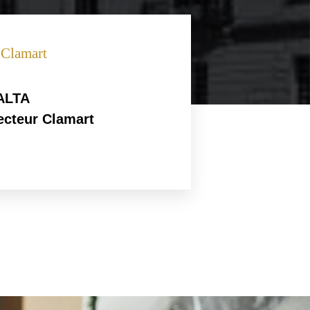
 Clamart
RALTA
ecteur Clamart