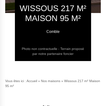
WISSOUS 217 M²
MAISON 95 M²
Comble
Photo non contractuelle - Terrain proposé
par notre partenaire foncier
Vous êtes ici :
Accueil
»
Nos maisons
»
Wissous 217 m² Maison
95 m²