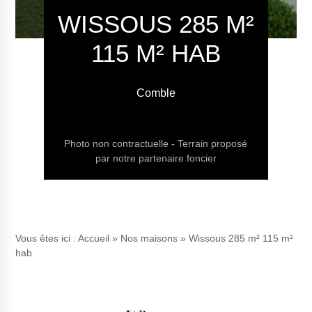
WISSOUS 285 M²
115 M² HAB
Comble
Photo non contractuelle - Terrain proposé
par notre partenaire foncier
Vous êtes ici :
Accueil
»
Nos maisons
»
Wissous 285 m² 115 m²
hab