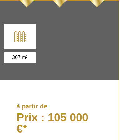
307 m²
à partir de
Prix : 105 000
€*