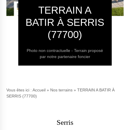
TERRAIN A
BATIR À SERRIS
(77700)
Photo non contractuelle - Terrain proposé
par notre partenaire foncier
Vous êtes ici :
Accueil
»
Nos terrains
»
TERRAIN A BATIR À
SERRIS (77700)
Serris